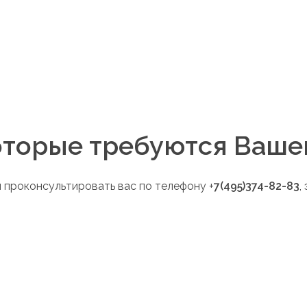
тветственного сотрудника заказчика.
, начиная с помощи в постановке задач и проектирован
оторые требуются Ваше
 проконсультировать вас по телефону +
7(495)374-82-83
,