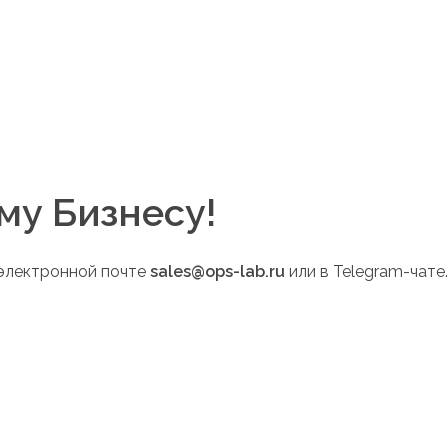
ии, заканчивая круглосуточным сопровождением
му Бизнесу!
 электронной почте
sales@ops-lab.ru
или в Telegram-чате.