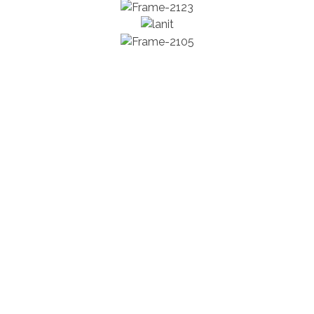
Заголовок блока с информацией
Технологический стек
Управление конфигурациями
Ansible / Terraform